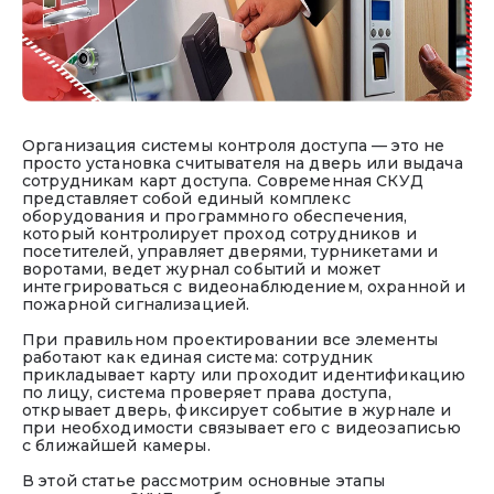
Организация системы контроля доступа — это не
просто установка считывателя на дверь или выдача
сотрудникам карт доступа. Современная СКУД
представляет собой единый комплекс
оборудования и программного обеспечения,
который контролирует проход сотрудников и
посетителей, управляет дверями, турникетами и
воротами, ведет журнал событий и может
интегрироваться с видеонаблюдением, охранной и
пожарной сигнализацией.
При правильном проектировании все элементы
работают как единая система: сотрудник
прикладывает карту или проходит идентификацию
ОТПРАВИТЬ
по лицу, система проверяет права доступа,
открывает дверь, фиксирует событие в журнале и
при необходимости связывает его с видеозаписью
Я даю согласие на обработку персональных
с ближайшей камеры.
данных в соответствии с
«Политикой
обработки персональных данных»
В этой статье рассмотрим основные этапы