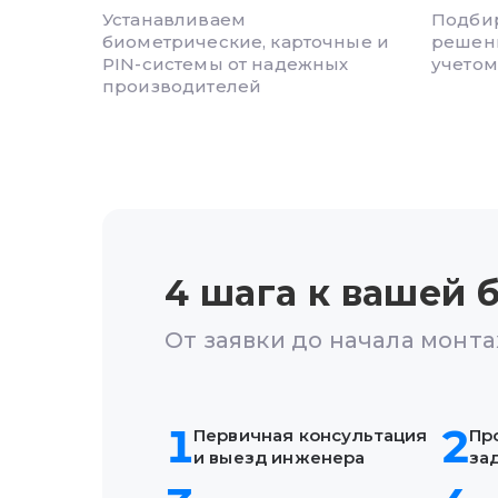
Устанавливаем
Подби
биометрические, карточные и
решени
PIN-системы от надежных
учетом
производителей
4 шага к вашей
б
От заявки до начала монта
1
2
Первичная консультация
Пр
и выезд инженера
за