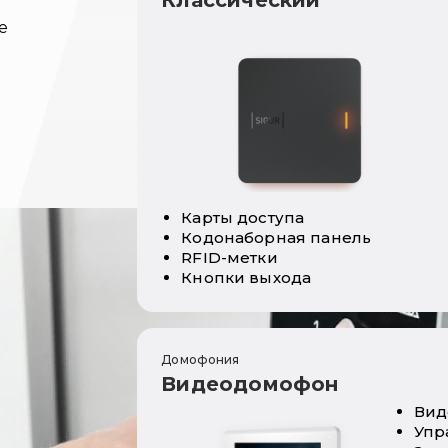
Классический
е
Карты доступа
Кодонаборная панель
RFID-метки
Кнопки выхода
Домофония
Видеодомофон
Вид
Упр