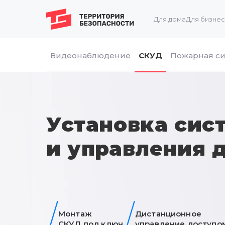
Для дома
Для бизне
Видеонаблюдение
СКУД
Пожарная си
Установка сис
и управления 
Монтаж
Дистанционное
СКУД под ключ
управление доступо