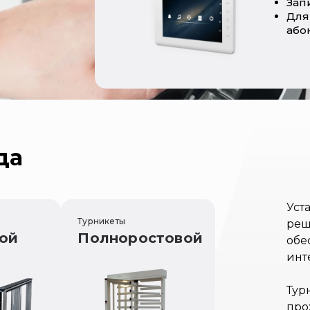
Зап
Для
або
да
Уст
Турникеты
реш
ой
Полноростовой
обе
инт
Тур
про