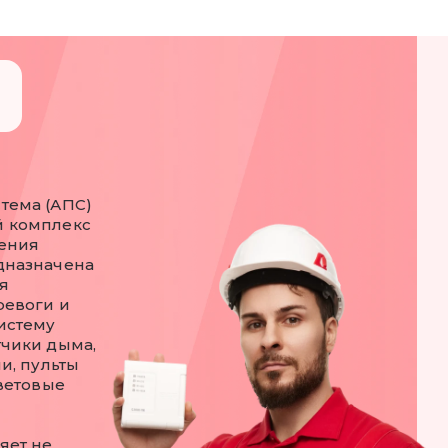
тема (АПС)
й комплекс
чения
дназначена
я
ревоги и
истему
тчики дыма,
и, пульты
световые
яет не