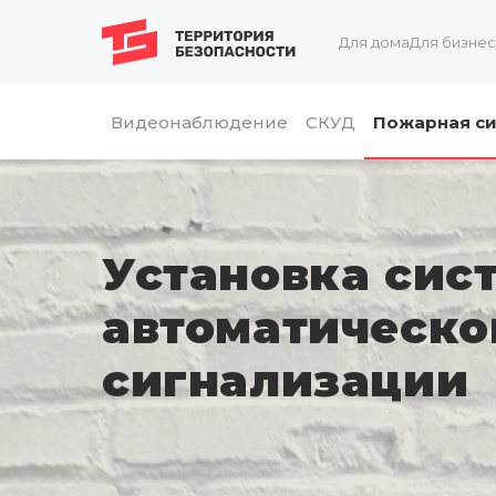
Для дома
Для бизне
Видеонаблюдение
СКУД
Пожарная си
Установка сис
автоматическо
сигнализации