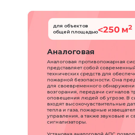
для объектов
2
250 м
<
общей площадью
Аналоговая
Аналоговая противопожарная сис
представляет собой современны
технических средств для обеспе
пожарной безопасности. Она пре
для своевременного обнаружени
возгорания, передачи сигналов т
оповещения людей об угрозе. В с
входят высокочувствительные да
тепла и газа, пожарные извещател
управления, а также звуковые и 
сигнализаторы.
Установка аналоговой АПС позвол