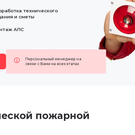
оработка технического
дания и сметы
нтаж
АПС
Персональный менеджер на
связи с Вами на всех этапах
ческой пожарной