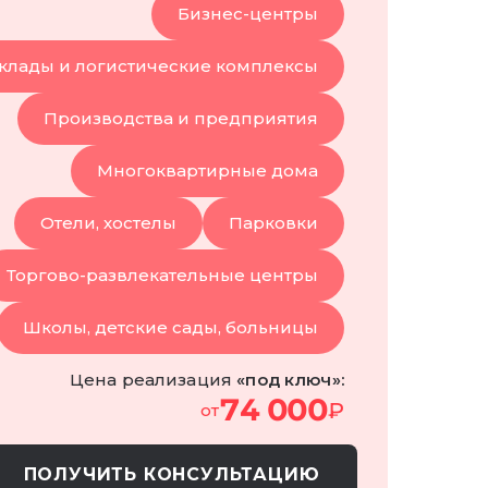
Бизнес-центры
клады и логистические комплексы
Производства и предприятия
Многоквартирные дома
Отели, хостелы
Парковки
Торгово-развлекательные центры
Школы, детские сады, больницы
Цена реализация
«под ключ»:
74 000
₽
от
ПОЛУЧИТЬ КОНСУЛЬТАЦИЮ