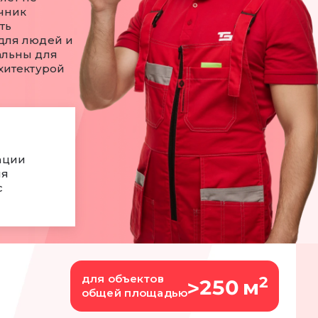
чник
ть
для людей и
альны для
хитектурой
ации
ия
с
для объектов
2
250 м
>
общей площадью