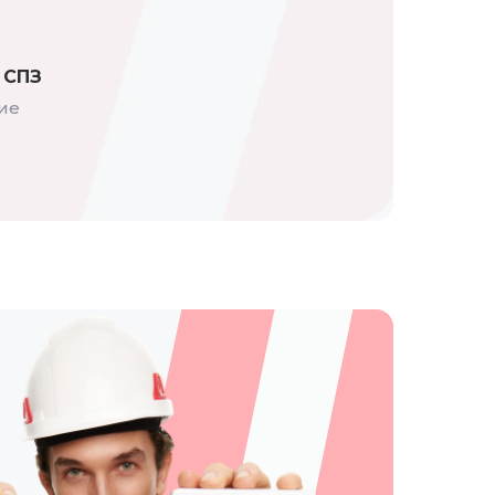
 СПЗ
ие