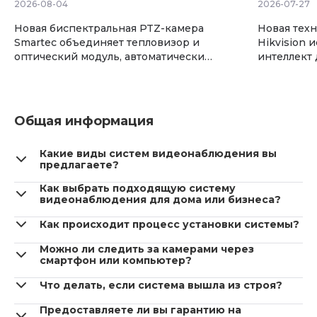
2026-08-04
2026-07-27
Новая биспектральная PTZ-камера
Новая техн
Smartec объединяет тепловизор и
Hikvision 
оптический модуль, автоматически
интеллект 
обнаруживает огонь и контролирует
сжатия ви
большие территории.
хранению 
Общая информация
Какие виды систем видеонаблюдения вы
предлагаете?
Как выбрать подходящую систему
видеонаблюдения для дома или бизнеса?
Как происходит процесс установки системы?
Можно ли следить за камерами через
смартфон или компьютер?
Что делать, если система вышла из строя?
Предоставляете ли вы гарантию на