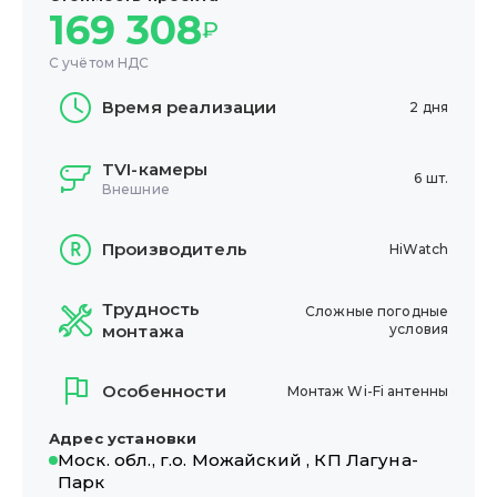
169 308
₽
С учётом НДС
Время реализации
2 дня
TVI-камеры
6 шт.
Внешние
Производитель
HiWatch
Трудность
Сложные погодные
монтажа
условия
Особенности
Монтаж Wi-Fi антенны
Адрес установки
Моск. обл., г.о. Можайский , КП Лагуна-
Парк