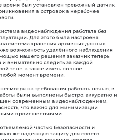
е время был установлен тревожный датчик.
оникновения в островок в нерабочее
воги.
 система видеонаблюдения работала без
сплуатации. Для этого была настроена
ана система хранения архивных данных.
акже возможность удалённого наблюдения
 помощью нашего решения заказчик теперь
 и внимательно следить за каждой
ой зоне, а также иметь полное
в любой момент времени.
несмотря на требования работать ночью, в
работы были выполнены быстро, аккуратно и
снащён современным видеонаблюдением,
сность, что важно для минимизации
йными происшествиями.
еотъемлемой частью безопасности и
такую же надежную защиту для своего
индивидуальное решение, которое