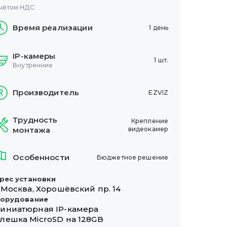
чётом НДС
Время реализации
1 день
IP-камеры
1 шт.
Внутренние
Производитель
EZVIZ
Трудность
Крепление
монтажа
видеокамер
Особенности
Бюджетное решение
рес установки
. Москва, Хорошёвский пр. 14
орудование
иниатюрная IP-камера
лешка MicroSD на 128GB