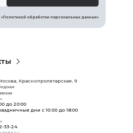
с
«Политикой обработки персональных данных»
кты
. Москва, Краснопролетарская, 9
бодская
евская
ты
00 до 20:00
раздничные дни с 10:00 до 18:00
аж
32-33-24
yarea.ru