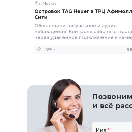
г. Москва
Островок TAG Heuer в ТРЦ Афимол
Сити
Обеспечили визуальное и аудио
наблюдение. Контроль рабочего проц
через удаленное подключение к кам
со смартфона.
1 день
86
Позвони
и всё ра
Имя
*