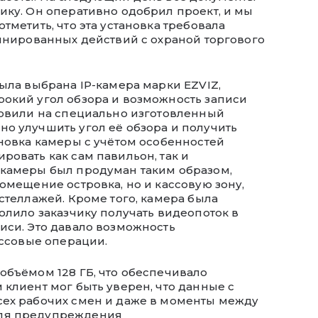
ику. Он оперативно одобрил проект, и мы
тметить, что эта установка требовала
динированных действий с охраной торгового
была выбрана IP-камера марки EZVIZ,
рокий угол обзора и возможность записи
новили на специально изготовленный
о улучшить угол её обзора и получить
ановка камеры с учётом особенностей
ровать как сам павильон, так и
 камеры был продуман таким образом,
омещение островка, но и кассовую зону,
стеллажей. Кроме того, камера была
олило заказчику получать видеопоток в
иси. Это давало возможность
ассовые операции.
объёмом 128 ГБ, что обеспечивало
 клиент мог быть уверен, что данные с
сех рабочих смен и даже в моменты между
Для предупреждения