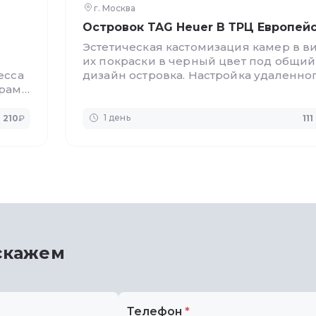
г. Москва
л
Островок TAG Heuer В ТРЦ Европей
Эстетическая кастомизация камер в в
их покраски в черный цвет под общий
есса
дизайн островка. Настройка удаленно
ерам
доступа.
1 день
 210
₽
11
м
сскажем
Телефон
*