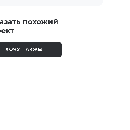
азать похожий
оект
ХОЧУ ТАКЖЕ!