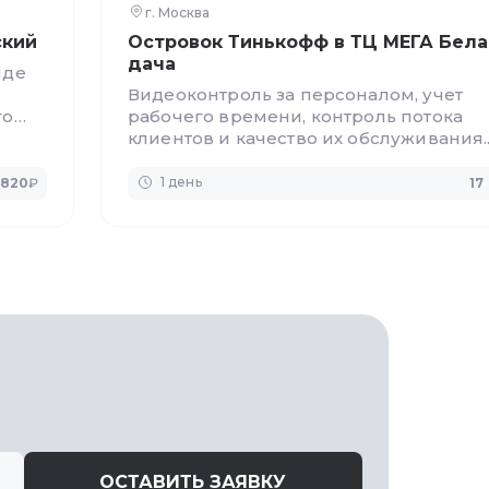
г. Москва
ский
Островок Тинькофф в ТЦ МЕГА Бела
дача
иде
Видеоконтроль за персоналом, учет
го
рабочего времени, контроль потока
клиентов и качество их обслуживания.
Удаленный доступ через смартфон.
1 день
1 820
₽
17
ОСТАВИТЬ ЗАЯВКУ