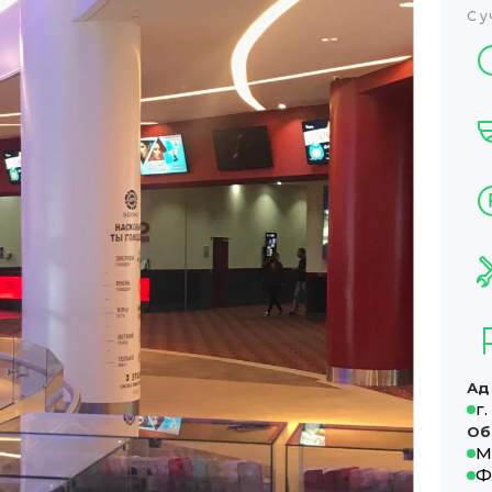
С у
Ад
г
Об
М
Ф