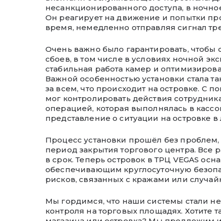
несанкционированного доступа, в ночно
Он реагирует на движение и попытки пр
время, немедленно отправляя сигнал тре
Очень важно было гарантировать, чтобы
сбоев, в том числе в условиях ночной эк
стабильная работа камер и оптимизиров
Важной особенностью установки стала т
за всем, что происходит на островке. С
мог контролировать действия сотрудника
операцией, которая выполнялась в кассов
представление о ситуации на островке 
Процесс установки прошёл без проблем, 
период закрытия торгового центра. Все 
в срок. Теперь островок в ТРЦ VEGAS о
обеспечивающим круглосуточную безопа
рисков, связанных с кражами или случа
Мы гордимся, что наши системы стали н
контроля на торговых площадях. Хотите 
магазина или островка? Мы предложим 