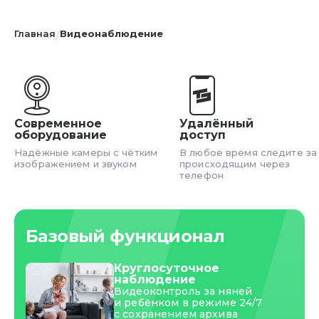
Главная
Видеонаблюдение
/
Современное
Удалённый
оборудование
доступ
Надёжные камеры с чётким
В любое время следите за
изображением и звуком
происходящим через
телефон
Базовый функционал
Круглосуточное
наблюдение
Видеоконтроль за няней
и ребёнком в режиме 24/7
с сохранением архива