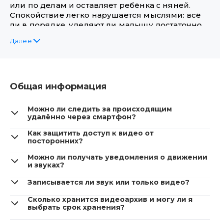
или по делам и оставляет ребёнка с няней.
Спокойствие легко нарушается мыслями: всё
ли в порядке, уделяют ли малышу достаточно
внимания, действительно ли он находится в
Иванов Иван
Далее
безопасности? Современный ритм жизни не
Менеджер проектов
позволяет постоянно быть рядом, но желание
контролировать ситуацию остаётся.
Именно поэтому всё чаще семьи выбирают
Общая информация
установку систем видеонаблюдения. Камеры
Глотов Александр
становятся не просто техническим
Можно ли следить за происходящим
Менеджер отдела продаж
устройством, а надёжным помощником
удалённо через смартфон?
родителей: с их помощью можно в любой
момент убедиться, что ребёнок в порядке.
Как защитить доступ к видео от
Отсюда вытекает главный вопрос — зачем
посторонних?
видеонаблюдение в таких случаях становится
Можно ли получать уведомления о движении
незаменимым?
Мафтеуц Любовь
и звуках?
Менеджер по продажам
Контроль и забота: зачем
Записывается ли звук или только видео?
родителям нужно
Сколько хранится видеоархив и могу ли я
видеонаблюдение за няней
выбрать срок хранения?