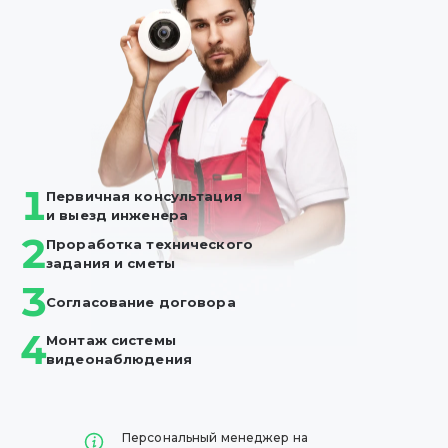
1
Первичная консультация
и выезд инженера
2
Проработка технического
задания и сметы
3
Согласование
договора
4
Монтаж системы
видеонаблюдения
Персональный менеджер на