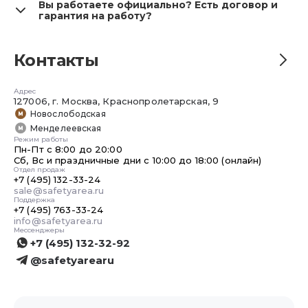
Тахиров Альберт
Вы работаете официально? Есть договор и
Родители доверяют няне самое ценное —
гарантия на работу?
Менеджер работ
своего ребёнка. Но даже после собеседований
и рекомендаций остаются сомнения: как на
самом деле проходит день малыша, уделяют
Контакты
ли ему достаточно внимания, действительно
ли няня выполняет свои обязанности. Именно
Бугайчук Денис
Адрес
поэтому установка видеонаблюдения за няней
127006, г. Москва, Краснопролетарская, 9
Юрист
становится всё более востребованной услугой
Новослободская
у современных семей.
Менделеевская
Режим работы
Камеры позволяют объективно видеть
Пн-Пт с 8:00 до 20:00
Сб, Вс и праздничные дни с 10:00 до 18:00 (онлайн)
реальную картину: чем ребёнок занят днём, как
Отдел продаж
няня реагирует на его просьбы, насколько она
+7 (495) 132-33-24
Малюгин Сергей
внимательна и заботлива. Это снимает
sale@safetyarea.ru
HR менеджер
Поддержка
ненужные догадки и догружает родителя
+7 (495) 763-33-24
фактами, а не домыслами. Особенно важно, что
info@safetyarea.ru
такая система помогает замечать не только
Мессенджеры
+7 (495) 132-32-92
возможные проблемы, но и наоборот —
подтверждать, что выбранный специалист
@safetyarearu
Шевяков Егор
работает добросовестно.
Инженер-проектировщик
Видеонаблюдение за няней и детьми — это