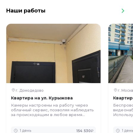
Наши работы
г. Домодедово
г. Моск
Квартира на ул. Курыжова
Квартир
Камеры настроены на работу через
Беспров
облачный сервис, позволяя наблюдать
видеонаб
за происходящим в любое время
Использу
через смартфон.
обеспечи
производ
1 день
1 ден
154 530
₽