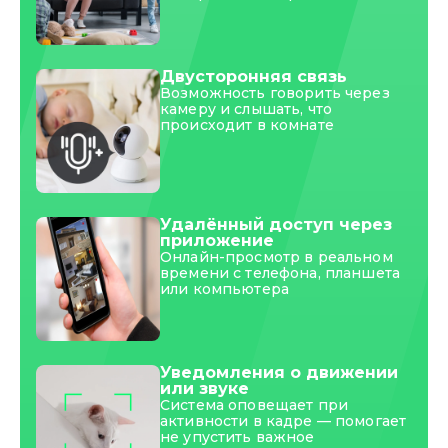
Двусторонняя связь
Возможность говорить через
камеру и слышать, что
происходит в комнате
Удалённый доступ через
приложение
Онлайн-просмотр в реальном
времени с телефона, планшета
или компьютера
Уведомления о движении
или звуке
Система оповещает при
активности в кадре — помогает
не упустить важное