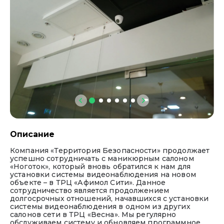
данных в соответствии с
«Политикой
обработки персональных данных»
Ваше сообщение успешно отправлено!
Скоро мы свяжемся с вами
Описание
Компания «Территория Безопасности» продолжает
успешно сотрудничать с маникюрным салоном
«Ноготок», который вновь обратился к нам для
установки системы видеонаблюдения на новом
объекте – в ТРЦ «Афимол Сити». Данное
сотрудничество является продолжением
долгосрочных отношений, начавшихся с установки
системы видеонаблюдения в одном из других
салонов сети в ТРЦ «Весна». Мы регулярно
обслуживаем систему и обновляем программное