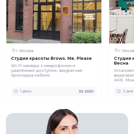
г. Москва
г. Моск
Студия красоты Brows. Me. Please
Студия 
Весна
Wi-Fi камеры с микрофоном и
удалённым доступом, аккуратная
Установл
прокладка кабеля
видеорег
АКБ. Мон
способом
интерьер
1 день
2 дня
92 659
₽