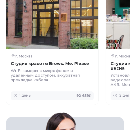
г. Москва
г. Моск
Студия красоты Brows. Me. Please
Студия 
Весна
Wi-Fi камеры с микрофоном и
удалённым доступом, аккуратная
Установл
прокладка кабеля
видеорег
АКБ. Мон
способом
интерьер
1 день
2 дня
92 659
₽