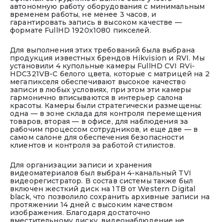
автономную работу оборудования с минимальным
временем работы, не менее 3 часов, и
гарантировать запись в высоком качестве —
формате FullHD 1920x1080 пикселей.
Для выполнения этих требований была выбрана
продукция известных брендов Hikvision и RVI. Мы
установили 4 купольные камеры FullHD CVI RVi-
HDC321VB-С белого цвета, которые с матрицей на 2
мегапикселя обеспечивают высокое качество
записи в любых условиях, при этом эти камеры
гармонично вписываются в интерьер салона
красоты. Камеры были стратегически размещены:
одна — в зоне склада для контроля перемещения
товаров, вторая — в офисе, для наблюдения за
рабочим процессом сотрудников, и еще две — в
самом салоне для обеспечения безопасности
клиентов и контроля за работой стилистов.
Для организации записи и хранения
видеоматериалов был выбран 4-канальный TVI
видеорегистратор. В состав системы также был
включен жесткий диск на 1TB от Western Digital
black, что позволило сохранить архивные записи на
протяжении 14 дней с высоким качеством
изображения. Благодаря достаточно
вместительному диску, видеонаблюдение не