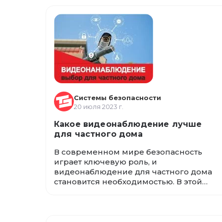
температуру и влажность, а также
увеличивают срок службы техники. Мы
также рассмотрим разнообразие
вариантов климатических шкафов и их
соответствие нормам и стандартам, что
делает их неотъемлемой частью
современных систем безопасности.
Системы безопасности
20 июля 2023 г.
Какое видеонаблюдение лучше
для частного дома
В современном мире безопасность
играет ключевую роль, и
видеонаблюдение для частного дома
становится необходимостью. В этой
статье рассмотрим выбор системы
видеонаблюдения, проводные и
беспроводные варианты, разрешение
камер и качество изображения, роль