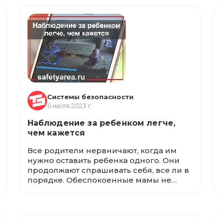
искусственного интеллекта (ИИ) и
других интеллектуальных технологий,
интеллектуальная система управления
видео (IVMS) может помочь вам
повысить безопасность, а также
обеспечить упреждающие действия,
повышающие эффективность.
Системы безопасности
6 июля 2023 г.
Наблюдение за ребенком легче,
чем кажется
Все родители нервничают, когда им
нужно оставить ребенка одного. Они
продолжают спрашивать себя, все ли в
порядке. Обеспокоенные мамы не
могут быть спокойными, занимаясь
своими делами, и продолжают
прислушиваться к каждому шуму,
исходящему из детской комнаты.