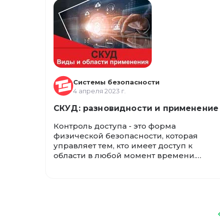
Системы безопасности
4 апреля 2023 г.
СКУД: разновидности и применение
Контроль доступа - это форма
физической безопасности, которая
управляет тем, кто имеет доступ к
области в любой момент времени.
Системы контроля доступа
ограничивают доступ для
авторизованных пользователей и
предоставляют средства для
отслеживания того, кто входит в
защищенные зоны и покидает их.