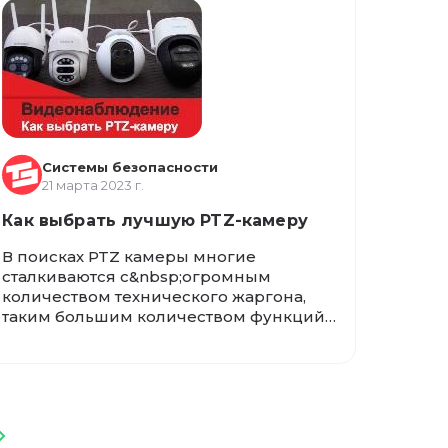
функциональные особенности каждого
типа IP-камер и предоставляет
практические рекомендации по
использованию камер в различных
ситуациях.
Системы безопасности
21 марта 2023 г.
Как выбрать лучшую PTZ-камеру
В поисках PTZ камеры многие
сталкиваются с&nbsp;огромным
количеством технического жаргона,
таким большим количеством функций
и таким широким ценовым
диапазоном, делая трудным выбор
идеальной камеры с панорамным и
наклонным зумом для ваших нужд. Мы
рады поделиться с вами своим опытом
и знаниями, чтобы вы могли принять