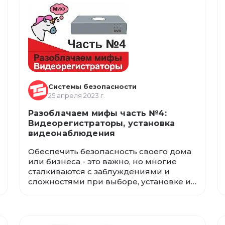
Опасность может быть везде. Но
сегодня все эти проблемы решаются с
помощью просмотра
видеонаблюдения через телефон...
Системы безопасности
25 апреля 2023 г.
Разоблачаем мифы часть №4:
Видеорегистраторы, установка
видеонаблюдения
Обеспечить безопасность своего дома
или бизнеса - это важно, но многие
сталкиваются с заблуждениями и
сложностями при выборе, установке и
использовании систем
видеонаблюдения. В этой статье мы
разберем и опровергнем множество
мифов и заблуждений о камерах