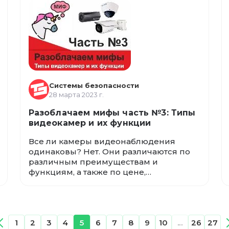
видеонаблюдения, расскажем, как
избежать распространенных ошибок
при установке, настроить и
контролировать свои камеры
безопасности в любых условиях, и
защитить себя и свой бизнес.
Системы безопасности
28 марта 2023 г.
Разоблачаем мифы часть №3: Типы
видеокамер и их функции
Все ли камеры видеонаблюдения
одинаковы? Нет. Они различаются по
различным преимуществам и
функциям, а также по цене,
технологиям и т. д. Некоторые из них
предназначены для использования в
помещении, а некоторые - для
использования на открытом воздухе. У
1
2
3
4
5
6
7
8
9
10
...
26
27
одних видео высокого разрешения, у