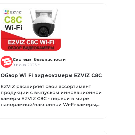
расскажем о её высоком разрешении,
устойчивости к ночным условиям, а
также специальных функциях для
улучшения качества изображения.
Независимо от объекта – будь то дом,
офис или коммерческое помещение –
Hiwatch DS-T220 обеспечит надежное и
четкое видеонаблюдение.
Системы безопасности
9 июня 2023 г.
Обзор Wi Fi видеокамеры EZVIZ C8C
EZVIZ расширяет свой ассортимент
продукции с выпуском инновационной
камеры EZVIZ C8C - первой в мире
панорамной/наклонной Wi-Fi-камеры,
предназначенной для использования
вне помещений. Как глобальный
новатор в области домашних
интеллектуальных систем, компания
EZVIZ продолжает удивлять своих