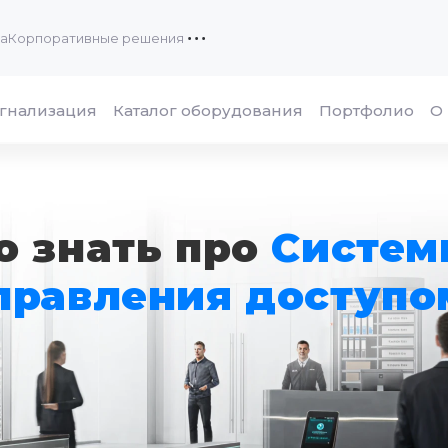
са
Корпоративные решения
гнализация
Каталог оборудования
Портфолио
О
о знать про
Систем
правления доступо
ОТПРАВИТЬ
Я даю согласие на обработку
персональных данных в соответствии с
«Политикой обработки персональных
данных»