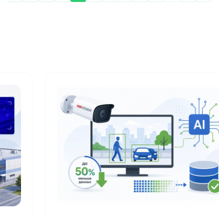
других нет. Правильный для вас
зависит от ваших потребностей.
Сегодня мы расскажем про мифы,
связанные с типом видеокамер и их
наполнением различными функциями.