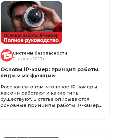
клиентов передовыми технологиями и
функциональностью.
Системы безопасности
11 апреля 2023 г.
Основы IP-камер: принцип работы,
виды и их функции
Расскажем о том, что такое IP-камеры,
как они работают и какие типы
существуют. В статье описываются
основные принципы работы IP-камер,
их отличия от аналоговых камер, а
также представлены основные типы IP-
камер, такие как уличные, для
помещений, транспортные и др. Более
того, статья охватывает